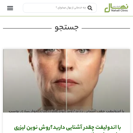
جستجو
با اندولیفت چقدر آشنایی دارید؟روش نوین لیزری