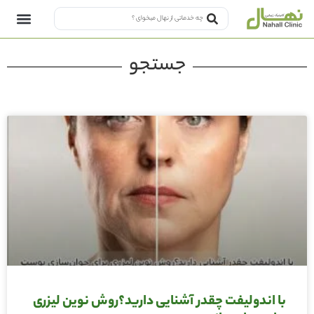
جستجو
با اندولیفت چقدر آشنایی دارید؟روش نوین لیزری