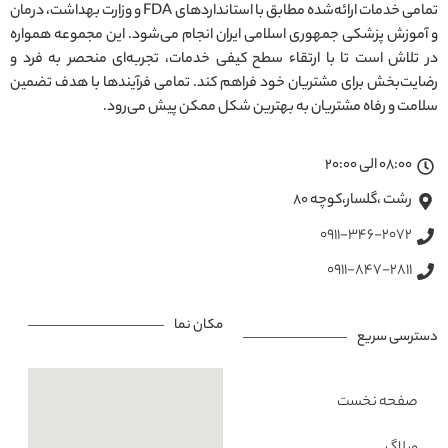
تمامی خدمات ارائه‌شده مطابق با استانداردهای FDA و وزارت بهداشت، درمان
و آموزش پزشکی جمهوری اسلامی ایران انجام می‌شود. این مجموعه همواره
در تلاش است تا با ارتقاء سطح کیفی خدمات، تجربه‌ای منحصر به فرد و
رضایت‌بخش برای مشتریان خود فراهم کند. تمامی فرآیندها با هدف تضمین
سلامت و رفاه مشتریان به بهترین شکل ممکن پیش می‌رود.
08:00 الی 20:00
رشت ،گلسار،کوچه ۸۰
0911-346-2072
0911-847-2811
مکان نما
دسترسی سریع
صفحه نخست