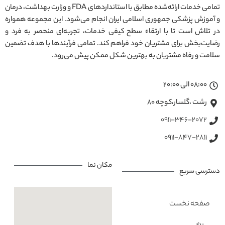
تمامی خدمات ارائه‌شده مطابق با استانداردهای FDA و وزارت بهداشت، درمان
و آموزش پزشکی جمهوری اسلامی ایران انجام می‌شود. این مجموعه همواره
در تلاش است تا با ارتقاء سطح کیفی خدمات، تجربه‌ای منحصر به فرد و
رضایت‌بخش برای مشتریان خود فراهم کند. تمامی فرآیندها با هدف تضمین
سلامت و رفاه مشتریان به بهترین شکل ممکن پیش می‌رود.
08:00 الی 20:00
رشت ،گلسار،کوچه ۸۰
0911-346-2072
0911-847-2811
مکان نما
دسترسی سریع
صفحه نخست