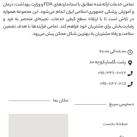
تمامی خدمات ارائه‌شده مطابق با استانداردهای FDA و وزارت بهداشت، درمان
و آموزش پزشکی جمهوری اسلامی ایران انجام می‌شود. این مجموعه همواره
در تلاش است تا با ارتقاء سطح کیفی خدمات، تجربه‌ای منحصر به فرد و
رضایت‌بخش برای مشتریان خود فراهم کند. تمامی فرآیندها با هدف تضمین
سلامت و رفاه مشتریان به بهترین شکل ممکن پیش می‌رود.
08:00 الی 20:00
رشت ،گلسار،کوچه ۸۰
0911-346-2072
0911-847-2811
مکان نما
دسترسی سریع
صفحه نخست