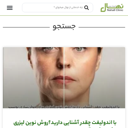
جستجو
با اندولیفت چقدر آشنایی دارید؟روش نوین لیزری