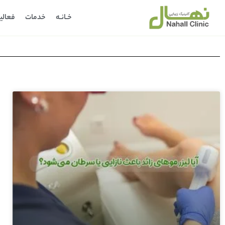
خـانـه
خدمات
فعالی