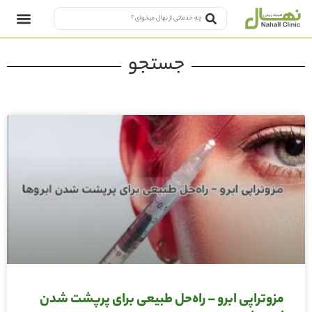
جستجو
مزوتراپی ابرو – راه‌حل طبیعی برای پرپشت شدن