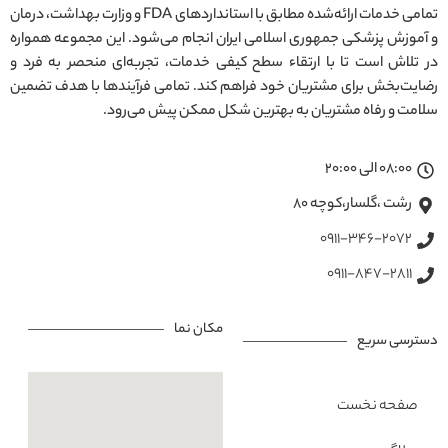
تمامی خدمات ارائه‌شده مطابق با استانداردهای FDA و وزارت بهداشت، درمان
و آموزش پزشکی جمهوری اسلامی ایران انجام می‌شود. این مجموعه همواره
در تلاش است تا با ارتقاء سطح کیفی خدمات، تجربه‌ای منحصر به فرد و
رضایت‌بخش برای مشتریان خود فراهم کند. تمامی فرآیندها با هدف تضمین
سلامت و رفاه مشتریان به بهترین شکل ممکن پیش می‌رود.
08:00 الی 20:00
رشت ،گلسار،کوچه ۸۰
0911-346-2072
0911-847-2811
مکان نما
دسترسی سریع
صفحه نخست