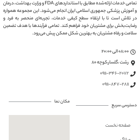
تمامی خدمات ارائه‌شده مطابق با استانداردهای FDA و وزارت بهداشت، درمان
و آموزش پزشکی جمهوری اسلامی ایران انجام می‌شود. این مجموعه همواره
در تلاش است تا با ارتقاء سطح کیفی خدمات، تجربه‌ای منحصر به فرد و
رضایت‌بخش برای مشتریان خود فراهم کند. تمامی فرآیندها با هدف تضمین
سلامت و رفاه مشتریان به بهترین شکل ممکن پیش می‌رود.
08:00 الی 20:00
رشت ،گلسار،کوچه ۸۰
0911-346-2072
0911-847-2811
مکان نما
دسترسی سریع
صفحه نخست