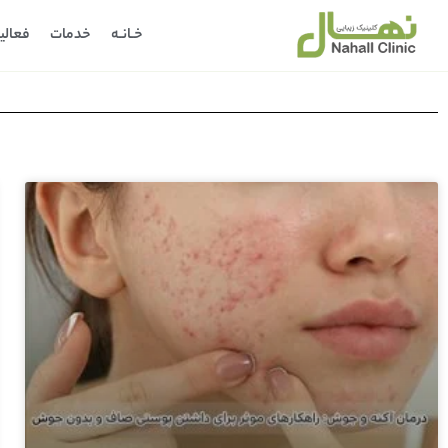
خـانـه
خدمات
فعالی